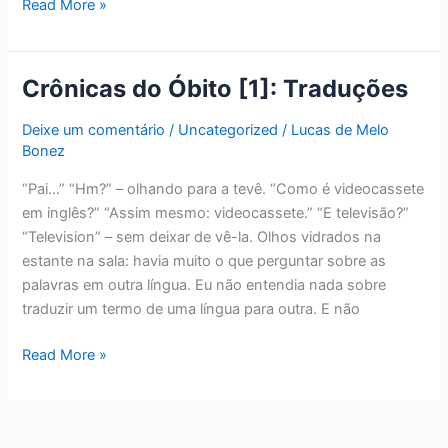
Read More »
Crônicas do Óbito [1]: Traduções
Crônicas
do
Deixe um comentário
/
Uncategorized
/
Lucas de Melo
Óbito
Bonez
[1]:
Traduções
“Pai…” “Hm?” – olhando para a tevê. “Como é videocassete
em inglês?” “Assim mesmo: videocassete.” “E televisão?”
“Television” – sem deixar de vê-la. Olhos vidrados na
estante na sala: havia muito o que perguntar sobre as
palavras em outra língua. Eu não entendia nada sobre
traduzir um termo de uma língua para outra. E não
Read More »