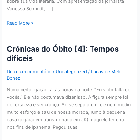
sobre sua vida literária. Com apresentação da jornalista
Vanessa Schmidt, […]
Read More »
Crônicas do Óbito [4]: Tempos
Crônicas
do
difíceis
Óbito
[4]:
Deixe um comentário
/
Uncategorized
/
Lucas de Melo
Tempos
Bonez
difíceis
Numa certa ligação, altas horas da noite. “Eu sinto falta de
vocês.” Ele não costumava dizer isso. A figura sempre foi
de fortaleza e segurança. Ao se separarem, ele nem mediu
muito esforço e saiu de nossa morada, rumo à pequena
casa (a garagem transformada em JK), naquele terreno
nos fins de Ipanema. Pegou suas