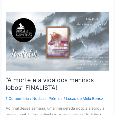
“A
morte
e
a
vida
dos
meninos
lobos”
FINALISTA!
“A morte e a vida dos meninos
lobos” FINALISTA!
1 Comentário
/
Notícias
,
Prêmios
/
Lucas de Melo Bonez
Ao final dessa semana, uma inesperada notícia alegrou a
nossa manhã: foram divulgados os finalistas do Prêmio