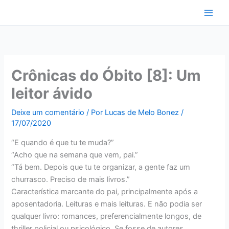
Ir
para
o
conteúdo
Crônicas do Óbito [8]: Um
leitor ávido
Deixe um comentário
/ Por
Lucas de Melo Bonez
/
17/07/2020
“E quando é que tu te muda?”
“Acho que na semana que vem, pai.”
“Tá bem. Depois que tu te organizar, a gente faz um
churrasco. Preciso de mais livros.”
Característica marcante do pai, principalmente após a
aposentadoria. Leituras e mais leituras. E não podia ser
qualquer livro: romances, preferencialmente longos, de
thriller policial ou psicológico. Se fosse de autores