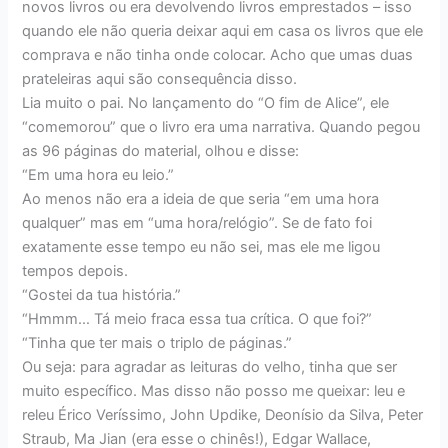
novos livros ou era devolvendo livros emprestados – isso
quando ele não queria deixar aqui em casa os livros que ele
comprava e não tinha onde colocar. Acho que umas duas
prateleiras aqui são consequência disso.
Lia muito o pai. No lançamento do “O fim de Alice”, ele
“comemorou” que o livro era uma narrativa. Quando pegou
as 96 páginas do material, olhou e disse:
“Em uma hora eu leio.”
Ao menos não era a ideia de que seria “em uma hora
qualquer” mas em “uma hora/relógio”. Se de fato foi
exatamente esse tempo eu não sei, mas ele me ligou
tempos depois.
“Gostei da tua história.”
“Hmmm… Tá meio fraca essa tua crítica. O que foi?”
“Tinha que ter mais o triplo de páginas.”
Ou seja: para agradar as leituras do velho, tinha que ser
muito específico. Mas disso não posso me queixar: leu e
releu Érico Veríssimo, John Updike, Deonísio da Silva, Peter
Straub, Ma Jian (era esse o chinês!), Edgar Wallace,