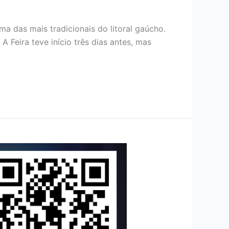
a das mais tradicionais do litoral gaúcho.
Feira teve início três dias antes, mas