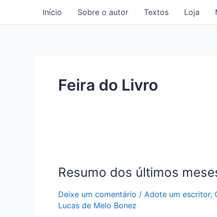
Ir
Início
Sobre o autor
Textos
Loja
para
o
conteúdo
Feira do Livro
Resumo
dos
Resumo dos últimos mese
últimos
meses!
Deixe um comentário
/
Adote um escritor
,
Lucas de Melo Bonez