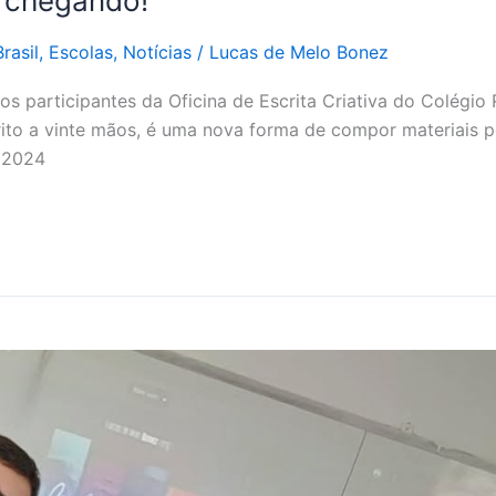
á chegando!
rasil
,
Escolas
,
Notícias
/
Lucas de Melo Bonez
 participantes da Oficina de Escrita Criativa do Colégio R
scrito a vinte mãos, é uma nova forma de compor materiais 
m 2024