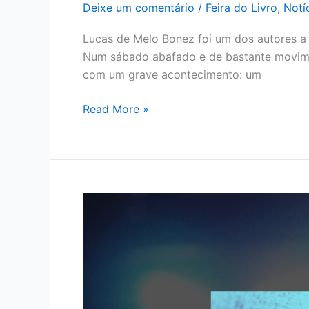
Deixe um comentário
/
Feira do Livro
,
Notí
Lucas de Melo Bonez foi um dos autores a p
Num sábado abafado e de bastante moviment
com um grave acontecimento: um
Read More »
“Os
filhos
da
mentira”
está
chegando!