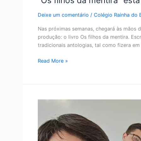
“Os filhos da mentira” est
Deixe um comentário
/
Colégio Rainha do B
Nas próximas semanas, chegará às mãos dos
produção: o livro Os filhos da mentira. E
tradicionais antologias, tal como fizera e
Read More »
Últimos
trabalhos
literários
de
2024