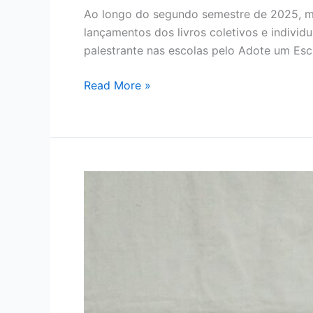
Ao longo do segundo semestre de 2025, mu
lançamentos dos livros coletivos e indivi
palestrante nas escolas pelo Adote um Escr
Read More »
Feira
do
Livro
de
Tramandaí
com
nosso
autor