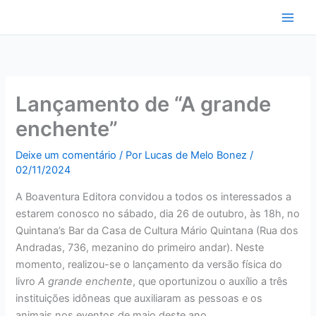
Ir
para
o
conteúdo
Lançamento de “A grande
enchente”
Deixe um comentário
/ Por
Lucas de Melo Bonez
/
02/11/2024
A Boaventura Editora convidou a todos os interessados a
estarem conosco no sábado, dia 26 de outubro, às 18h, no
Quintana’s Bar da Casa de Cultura Mário Quintana (Rua dos
Andradas, 736, mezanino do primeiro andar). Neste
momento, realizou-se o lançamento da versão física do
livro
A grande enchente
, que oportunizou o auxílio a três
instituições idôneas que auxiliaram as pessoas e os
animais nos eventos de maio deste ano.