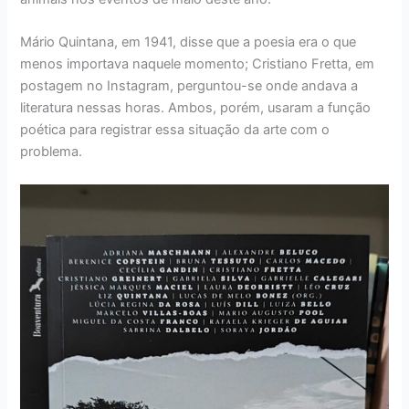
Mário Quintana, em 1941, disse que a poesia era o que
menos importava naquele momento; Cristiano Fretta, em
postagem no Instagram, perguntou-se onde andava a
literatura nessas horas. Ambos, porém, usaram a função
poética para registrar essa situação da arte com o
problema.