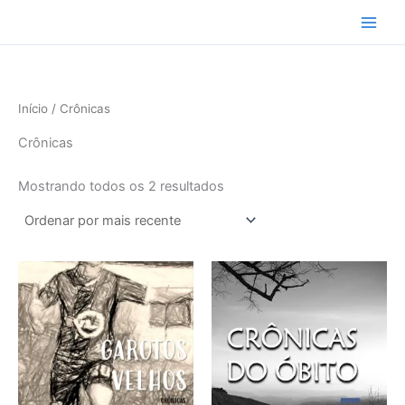
Classificado
Ir
por
mais
para
recente
o
conteúdo
Início
/ Crônicas
Crônicas
Mostrando todos os 2 resultados